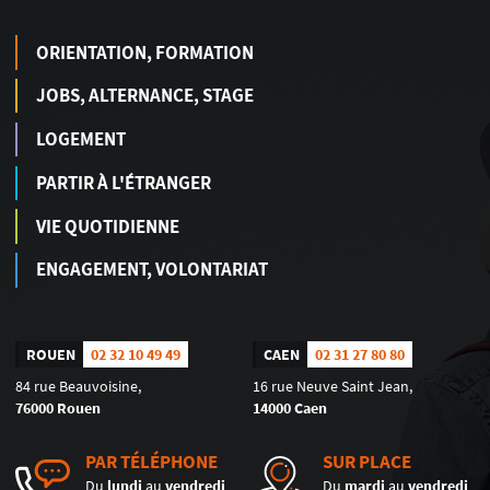
ORIENTATION, FORMATION
JOBS, ALTERNANCE, STAGE
LOGEMENT
PARTIR À L'ÉTRANGER
VIE QUOTIDIENNE
ENGAGEMENT, VOLONTARIAT
ROUEN
02 32 10 49 49
CAEN
02 31 27 80 80
84 rue Beauvoisine,
16 rue Neuve Saint Jean,
76000 Rouen
14000 Caen
PAR TÉLÉPHONE
SUR PLACE
Du
lundi
au
vendredi
Du
mardi
au
vendredi