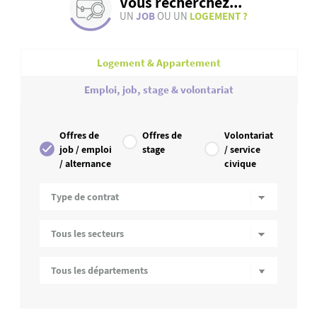
Vous recherchez...
UN
JOB
OU UN
LOGEMENT ?
Logement & Appartement
Emploi, job, stage & volontariat
Offres de
Offres de
Volontariat
job / emploi
stage
/ service
/ alternance
civique