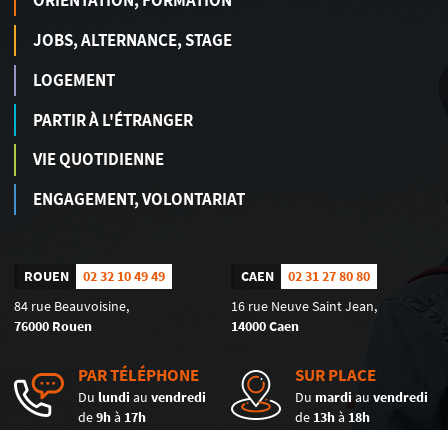
ORIENTATION, FORMATION
JOBS, ALTERNANCE, STAGE
LOGEMENT
PARTIR À L'ÉTRANGER
VIE QUOTIDIENNE
ENGAGEMENT, VOLONTARIAT
ROUEN
02 32 10 49 49
CAEN
02 31 27 80 80
84 rue Beauvoisine,
16 rue Neuve Saint Jean,
76000 Rouen
14000 Caen
PAR TÉLÉPHONE
SUR PLACE
Du
lundi
au
vendredi
Du
mardi
au
vendredi
de
9h
à
17h
de
13h
à
18h