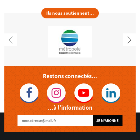
Ils nous soutiennent...
Restons connectés...
...à l'information
JE M'ABONNE