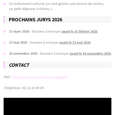
Un évènement culturel (un ciné-goûter, une lecture de contes,
un petit-déjeuner à thème...)
PROCHAINS JURYS 2026
11 mars 2026
- Dossiers à envoyer
avant le 25 février 2026
27 mai 2026
- Dossiers à envoyer
avant le 13 mai 2026
25 novembre 2026
- Dossiers à envoyer
avant le 10 novembre 2026
CONTACT
Mail :
projecteurejeunes@crijnormandie.fr
Téléphone : 02 32 10 49 49