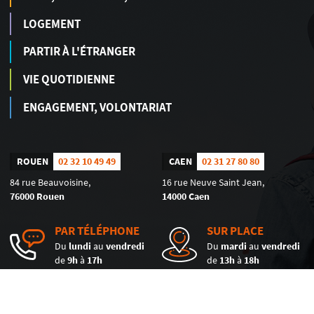
LOGEMENT
PARTIR À L'ÉTRANGER
VIE QUOTIDIENNE
ENGAGEMENT, VOLONTARIAT
ROUEN
02 32 10 49 49
CAEN
02 31 27 80 80
84 rue Beauvoisine,
16 rue Neuve Saint Jean,
76000 Rouen
14000 Caen
PAR TÉLÉPHONE
SUR PLACE
Du
lundi
au
vendredi
Du
mardi
au
vendredi
de
9h
à
17h
de
13h
à
18h
© 2026 Info Jeunes Normandie - Réalisé
Mentions légales
-
Politique de