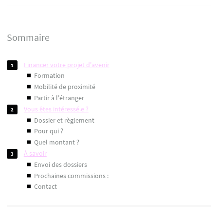
Sommaire
financer votre projet d'avenir
formation
mobilité de proximité
partir à l'étranger
vous êtes intéressé.e ?
dossier et règlement
pour qui ?
quel montant ?
à savoir
envoi des dossiers
prochaines commissions :
contact