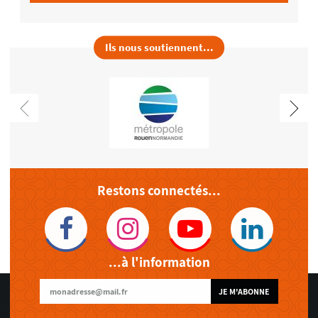
Ils nous soutiennent...
Restons connectés...
...à l'information
JE M'ABONNE