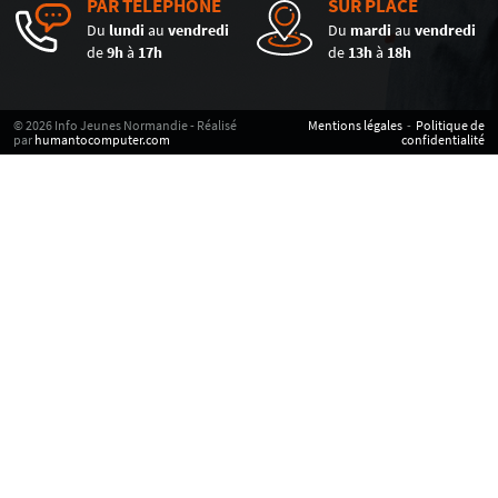
PAR TÉLÉPHONE
SUR PLACE
Du
lundi
au
vendredi
Du
mardi
au
vendredi
de
9h
à
17h
de
13h
à
18h
© 2026 Info Jeunes Normandie - Réalisé
Mentions légales
-
Politique de
par
humantocomputer.com
confidentialité