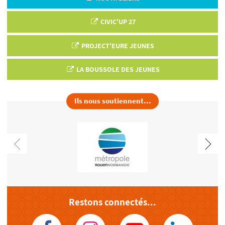
CIVIC'UP 27
PROJECT'EURE JEUNES
LA BOUSSOLE DES JEUNES
Ils nous soutiennent...
Restons connectés...