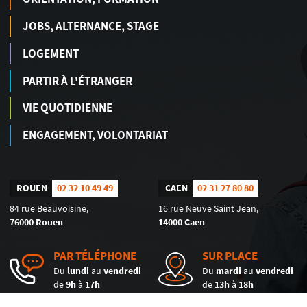
JOBS, ALTERNANCE, STAGE
LOGEMENT
PARTIR À L'ÉTRANGER
VIE QUOTIDIENNE
ENGAGEMENT, VOLONTARIAT
ROUEN
02 32 10 49 49
CAEN
02 31 27 80 80
84 rue Beauvoisine,
16 rue Neuve Saint Jean,
76000 Rouen
14000 Caen
PAR TÉLÉPHONE
SUR PLACE
Du
lundi
au
vendredi
Du
mardi
au
vendredi
de
9h
à
17h
de
13h
à
18h