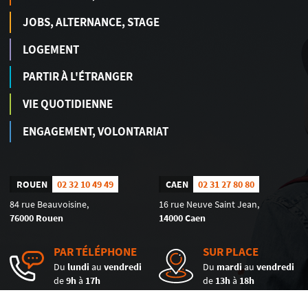
JOBS, ALTERNANCE, STAGE
LOGEMENT
PARTIR À L'ÉTRANGER
VIE QUOTIDIENNE
ENGAGEMENT, VOLONTARIAT
ROUEN
02 32 10 49 49
CAEN
02 31 27 80 80
84 rue Beauvoisine,
16 rue Neuve Saint Jean,
76000 Rouen
14000 Caen
PAR TÉLÉPHONE
SUR PLACE
Du
lundi
au
vendredi
Du
mardi
au
vendredi
de
9h
à
17h
de
13h
à
18h