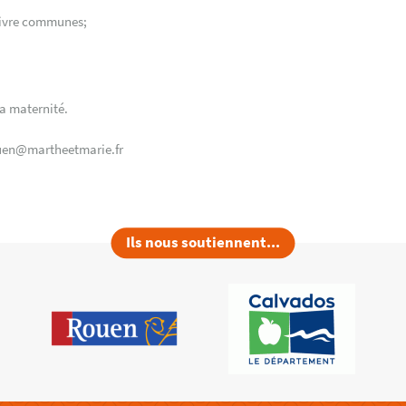
 vivre communes;
la maternité.
rouen@martheetmarie.fr
Ils nous soutiennent...