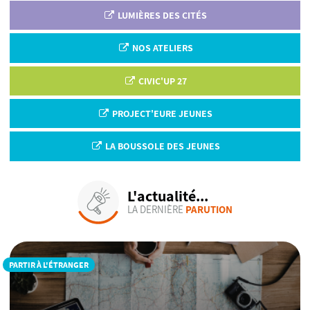
LUMIÈRES DES CITÉS
NOS ATELIERS
CIVIC'UP 27
PROJECT'EURE JEUNES
LA BOUSSOLE DES JEUNES
L'actualité...
LA DERNIÈRE
PARUTION
PARTIR À L'ÉTRANGER