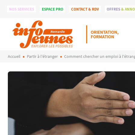
NOS SERVICES
ESPACE PRO
CONTACT & RDV
OFFRES
& ANN
ORIENTATION,
FORMATION
Accueil
Partir à l'étranger
Comment chercher un emploi à l'étran