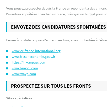
Vous pouvez prospecter depuis la France en répondant à des annonc
l’aventure et préférez chercher sur place, prévoyez un budget pour vo
ENVOYEZ DES CANDIDATURES SPONTANÉE
Pensez à postuler auprès d’entreprises françaises implantées à l’étran
www.ccifrance-international.org
www.tresor.economie.gouv.fr
https://fr.kompass.com
www.lemoci.com
www.wayp.com
PROSPECTEZ SUR TOUS LES FRONTS
Sites spécialisés