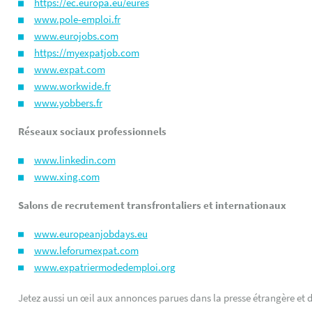
https://ec.europa.eu/eures
www.pole-emploi.fr
www.eurojobs.com
https://myexpatjob.com
www.expat.com
www.workwide.fr
www.yobbers.fr
Réseaux sociaux professionnels
www.linkedin.com
www.xing.com
Salons de recrutement transfrontaliers et internationaux
www.europeanjobdays.eu
www.leforumexpat.com
www.expatriermodedemploi.org
Jetez aussi un œil aux annonces parues dans la presse étrangère et d