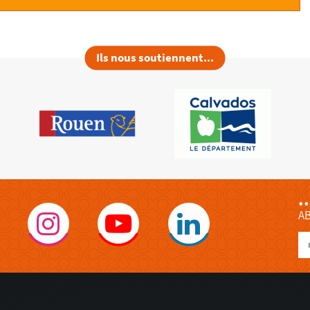
Ils nous soutiennent...
.
A