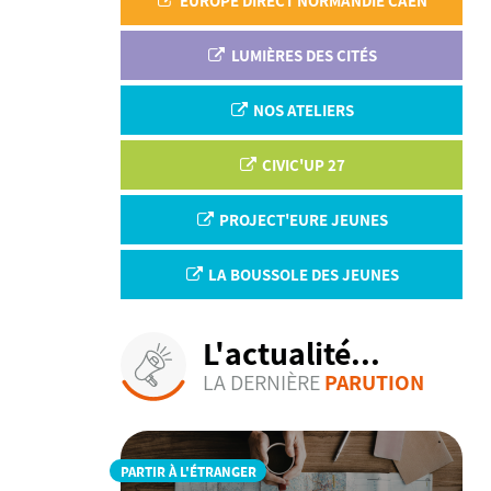
EUROPE DIRECT NORMANDIE CAEN
LUMIÈRES DES CITÉS
NOS ATELIERS
CIVIC'UP 27
PROJECT'EURE JEUNES
LA BOUSSOLE DES JEUNES
L'actualité...
LA DERNIÈRE
PARUTION
PARTIR À L'ÉTRANGER