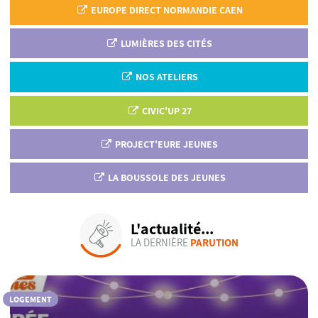
EUROPE DIRECT NORMANDIE CAEN
LUMIÈRES DES CITÉS
NOS ATELIERS
CIVIC'UP 27
PROJECT'EURE JEUNES
LA BOUSSOLE DES JEUNES
L'actualité...
LA DERNIÈRE
PARUTION
LOGEMENT