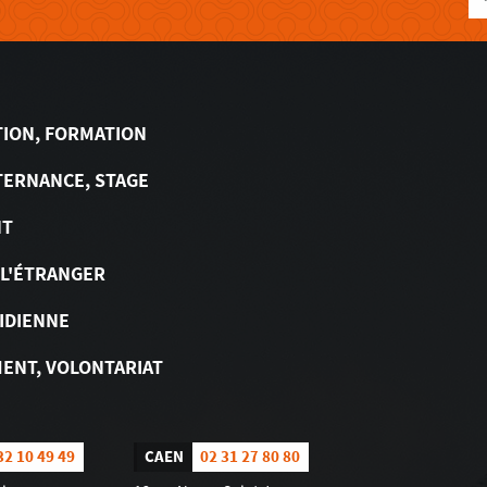
TION, FORMATION
TERNANCE, STAGE
NT
 L'ÉTRANGER
IDIENNE
ENT, VOLONTARIAT
32 10 49 49
CAEN
02 31 27 80 80