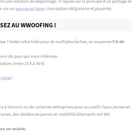
re une solution de dépannage. Il repose sur le principe d'un partage et
x via un
service en ligne
(
inscription obligatoire et payante
).
NSEZ AU WWOOFING !
pe ? Aidez votre hôte pour de multiples tâches, en moyenne
5 h de
ivi du pays qui vous intéresse.
tion (entre 15 € à 50 €).
 ligne
!
 à Vernon) ou de certaines entreprises pour accueillir leurs jeunes en
munes, des résidences jeunes en mobilité/alternants ont été
ise ou mairie.