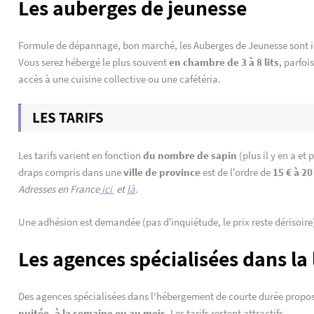
Les auberges de jeunesse
Formule de dépannage, bon marché, les Auberges de Jeunesse sont 
Vous serez hébergé le plus souvent
en chambre de 3 à 8 lits
,
parfoi
accès à une cuisine collective ou une cafétéria.
LES TARIFS
Les tarifs varient en fonction
du nombre de sapin
(plus il y en a et 
draps compris dans une
ville de province
est de l’ordre de
15 € à 20
Adresses en France
ici
et
là
.
Une adhésion est demandée (pas d’inquiétude, le prix reste dérisoire
Les agences spécialisées dans la
Des agences spécialisées dans l'hébergement de courte durée propos
nuitée, à la semaine ou au mois
. Les tarifs restent attractifs.