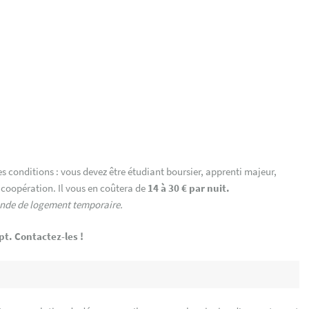
s conditions : vous devez être étudiant boursier, apprenti majeur,
 coopération. Il vous en coûtera de
14 à 30 € par nuit.
ande de logement temporaire.
pt. Contactez-les !