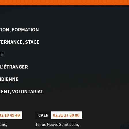
TION, FORMATION
TERNANCE, STAGE
NT
 L'ÉTRANGER
IDIENNE
ENT, VOLONTARIAT
32 10 49 49
CAEN
02 31 27 80 80
ine,
16 rue Neuve Saint Jean,