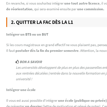
En revanche, si vous souhaitez intégrer
une tout autre licence
, il 
de réorientation
, qui sera examiné ensuite par
une commission.
2. QUITTER LA FAC DÈS LA L1
Intégrer un BTS ou un BUT
Si les cours magistraux en grand effectif ne vous plaisent pas, pense
Il faut
postuler dès la fin du premier semestre
. Attention, la nouv
BON A SAVOIR
Les universités développent de plus en plus des passerelles en
aux rentrées décalées (rentrée dans la nouvelle formation en j
université !
Intégrer une école
Il vous est aussi possible d'intégrer
une école (publique ou privée
de présenter
un dossier
(lettre de motivation et relevé de notes). C