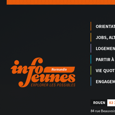
ORIENTA
JOBS, AL
LOGEME
PARTIR À
VIE QUOT
ENGAGEM
ROUEN
02 
84 rue Beauvois