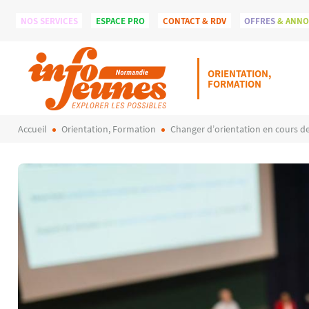
NOS SERVICES
ESPACE PRO
CONTACT & RDV
OFFRES
& ANN
ORIENTATION,
FORMATION
Accueil
Orientation, Formation
Changer d’orientation en cours d