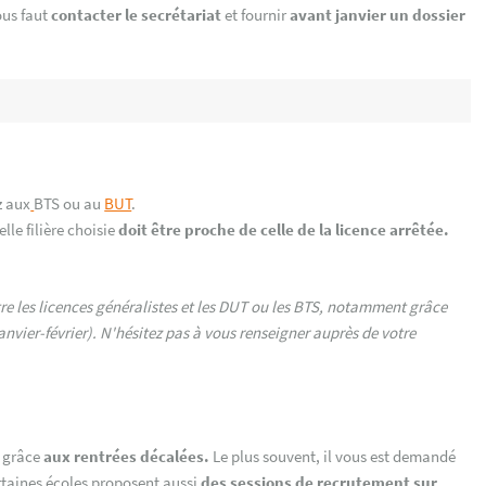
vous faut
contacter le secrétariat
et fournir
avant janvier un dossier
z aux
BTS ou au
BUT
.
elle filière choisie
doit être proche
de celle de la licence arrêtée.
tre les licences généralistes et les DUT ou les BTS, notamment grâce
anvier-février). N'hésitez pas à vous renseigner auprès de votre
)
grâce
aux rentrées décalées.
Le plus souvent, il vous est demandé
ertaines écoles proposent aussi
des sessions de recrutement sur