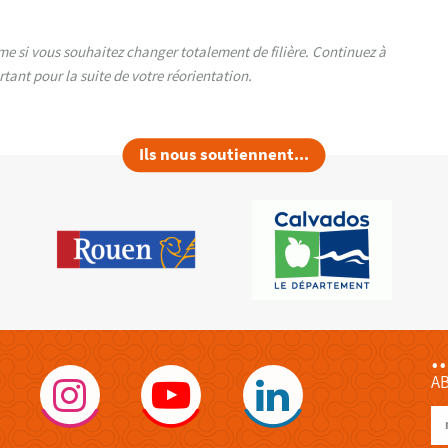
e si vous souhaitez changer totalement de filière. Continuez à
tant pour la suite de votre réorientation.
Ils nous soutiennent...
.
A