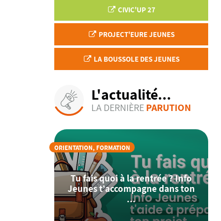
CIVIC'UP 27
PROJECT'EURE JEUNES
LA BOUSSOLE DES JEUNES
L'actualité...
LA DERNIÈRE
PARUTION
ORIENTATION, FORMATION
Tu fais quoi à la rentrée ? Info
Jeunes t’accompagne dans ton
...