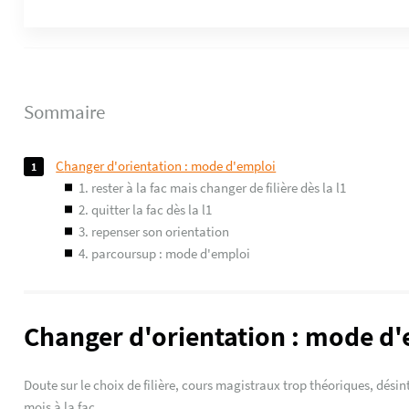
Sommaire
changer d'orientation : mode d'emploi
1. rester à la fac mais changer de filière dès la l1
2. quitter la fac dès la l1
3. repenser son orientation
4. parcoursup : mode d'emploi
Changer d'orientation : mode d
Doute sur le choix de filière, cours magistraux trop théoriques, dési
mois à la fac.