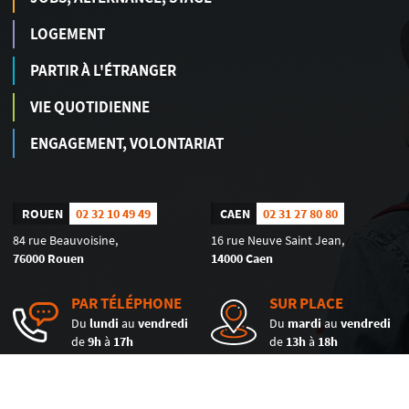
LOGEMENT
PARTIR À L'ÉTRANGER
VIE QUOTIDIENNE
ENGAGEMENT, VOLONTARIAT
ROUEN
02 32 10 49 49
CAEN
02 31 27 80 80
84 rue Beauvoisine,
16 rue Neuve Saint Jean,
76000 Rouen
14000 Caen
PAR TÉLÉPHONE
SUR PLACE
Du
lundi
au
vendredi
Du
mardi
au
vendredi
de
9h
à
17h
de
13h
à
18h
© 2026 Info Jeunes Normandie - Réalisé
Mentions légales
-
Politique de