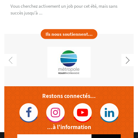
Vous cherchez activement un job pour cet été, mais sans
succès jusqu’à ...
Ils nous soutiennent...
Restons connectés...
...à l'information