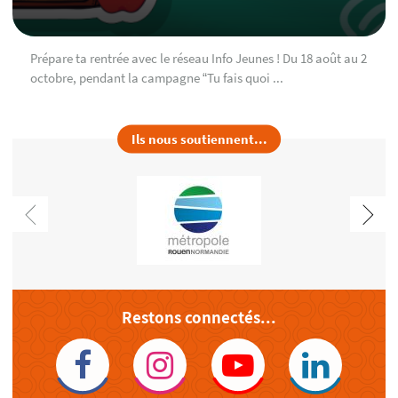
Prépare ta rentrée avec le réseau Info Jeunes ! Du 18 août au 2
octobre, pendant la campagne “Tu fais quoi ...
Ils nous soutiennent...
Restons connectés...