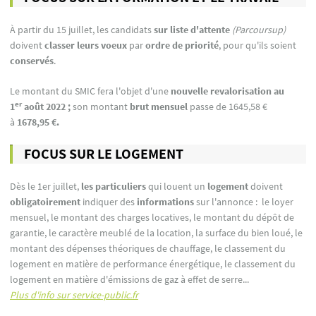
À partir du 15 juillet, les candidats
sur liste d'attente
(Parcoursup)
doivent
classer leurs voeux
par
ordre de priorité
, pour qu'ils soient
conservés
.
Le montant du SMIC fera l'objet d'une
nouvelle revalorisation au
er
1
août 2022 ;
son montant
brut mensuel
passe de 1645,58 €
à
1678,95 €.
FOCUS SUR LE LOGEMENT
Dès le 1er juillet,
les particuliers
qui louent un
logement
doivent
obligatoirement
indiquer des
informations
sur l'annonce : le loyer
mensuel, le montant des charges locatives, le montant du dépôt de
garantie, le caractère meublé de la location, la surface du bien loué, le
montant des dépenses théoriques de chauffage, le classement du
logement en matière de performance énergétique, le classement du
logement en matière d'émissions de gaz à effet de serre...
Plus d'info sur service-public.fr