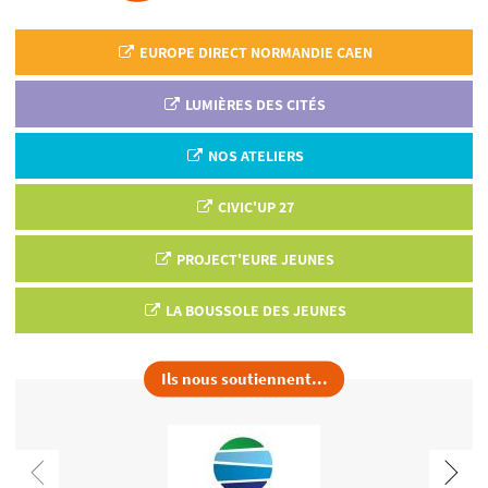
EUROPE DIRECT NORMANDIE CAEN
LUMIÈRES DES CITÉS
NOS ATELIERS
CIVIC'UP 27
PROJECT'EURE JEUNES
LA BOUSSOLE DES JEUNES
Ils nous soutiennent...