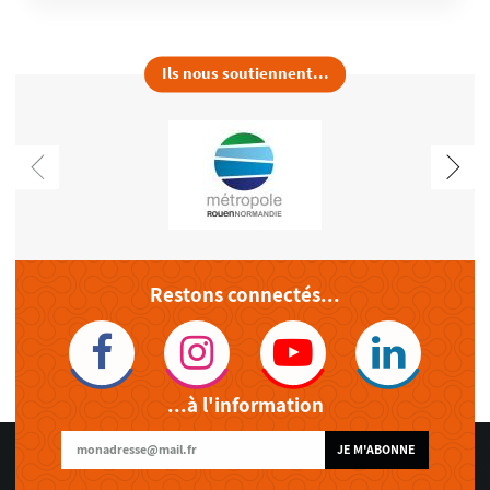
Ils nous soutiennent...
Restons connectés...
...à l'information
JE M'ABONNE