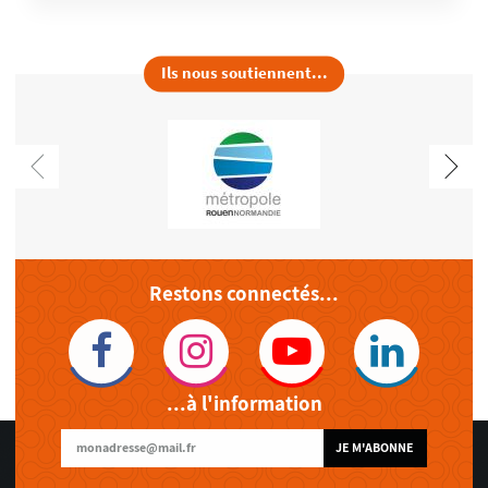
Ils nous soutiennent...
Restons connectés...
...à l'information
JE M'ABONNE