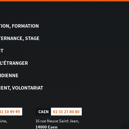
TION, FORMATION
TERNANCE, STAGE
NT
 L'ÉTRANGER
IDIENNE
ENT, VOLONTARIAT
32 10 49 49
CAEN
02 31 27 80 80
ine,
16 rue Neuve Saint Jean,
14000 Caen