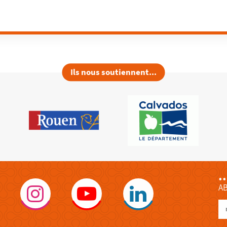
Ils nous soutiennent...
.
A