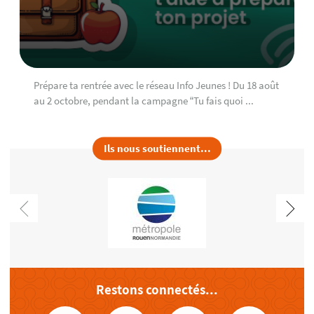
Prépare ta rentrée avec le réseau Info Jeunes ! Du 18 août
au 2 octobre, pendant la campagne “Tu fais quoi ...
Ils nous soutiennent...
Restons connectés...