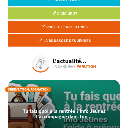
CIVIC'UP 27
PROJECT'EURE JEUNES
LA BOUSSOLE DES JEUNES
L'actualité...
LA DERNIÈRE
PARUTION
ORIENTATION, FORMATION
Tu fais quoi à la rentrée ? Info Jeunes
t’accompagne dans ton ...