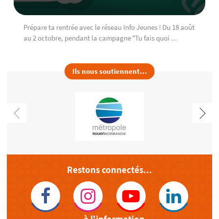
Prépare ta rentrée avec le réseau Info Jeunes ! Du 18 août
au 2 octobre, pendant la campagne “Tu fais quoi ...
Ils nous soutiennent...
Restons connectés...